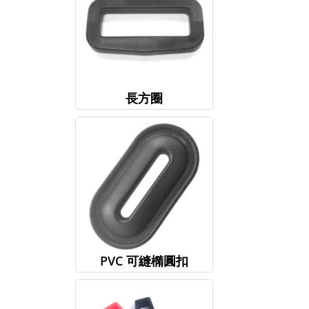
長方圈
PVC 可縫橢圓扣