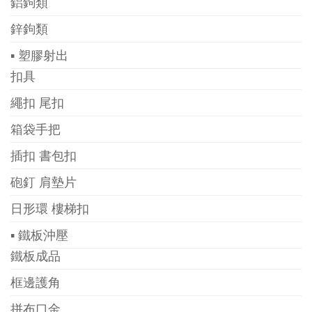
鋁鉤類
鋅鉤類
▪ 塑膠射出
扣具
繩扣 尾扣
箱袋手把
插扣 書包扣
砲釘 肩墊片
日形環 樓梯扣
▪ 鐵板沖壓
鐵板成品
框邊護角
拼布口金