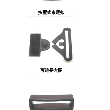
按壓式束尾扣
可縫長方圈