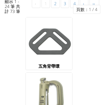
顯示 1 -
‹
1
2
3
4
›
››
24 筆 共
頁數：1 / 4
計 73 筆
五角背帶環