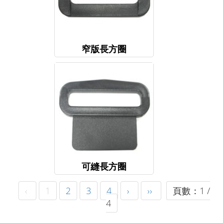
窄版長方圈
可縫長方圈
‹
1
2
3
4
›
››
頁數：1 /
4