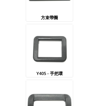
方束帶圈
Y405 - 手把環