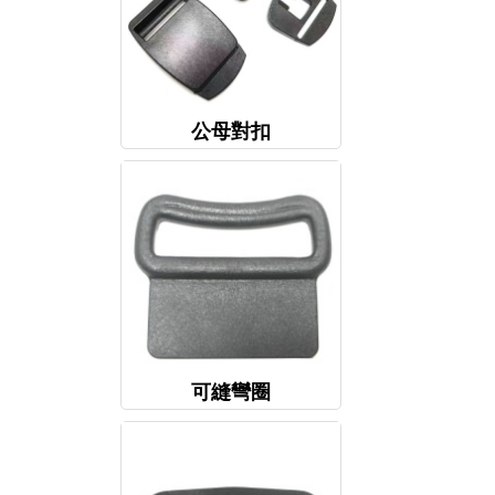
公母對扣
可縫彎圈