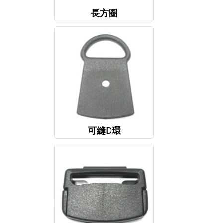
長方圈
可縫D環