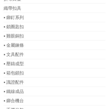
織帶扣具
▪ 鉚釘系列
▪ 鎖圈匙扣
▪ 雞眼銅扣
▪ 金屬鍊條
▪ 文具配件
▪ 壓鑄成型
▪ 箱包鎖扣
▪ 識證配件
▪ 鐵線成品
▪ 鉚合機台