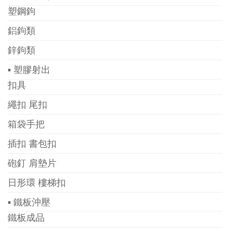
塑鋼鉤
鋁鉤類
鋅鉤類
▪ 塑膠射出
扣具
繩扣 尾扣
箱袋手把
插扣 書包扣
砲釘 肩墊片
日形環 樓梯扣
▪ 鐵板沖壓
鐵板成品