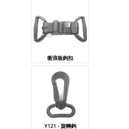
衝浪板鉤扣
Y121 - 旋轉鉤