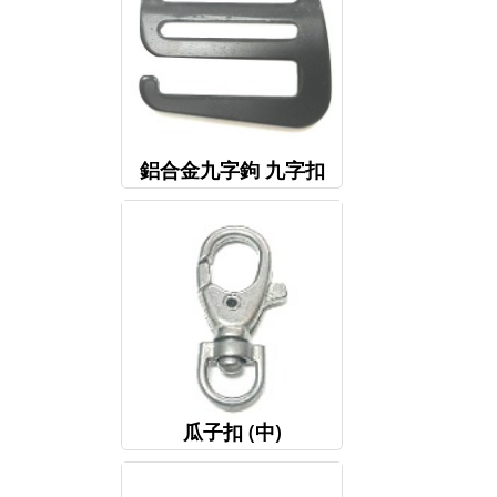
鋁合金九字鉤 九字扣
瓜子扣 (中)