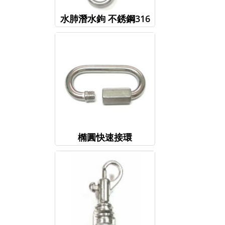
水肺潛水鉤 不銹鋼316
橢圓快速接環