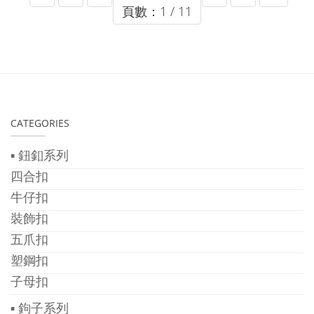
頁數：1 / 11
CATEGORIES
▪ 鈕釦系列
四合扣
牛仔扣
裝飾扣
五爪扣
塑鋼扣
子母扣
▪ 鉤子系列