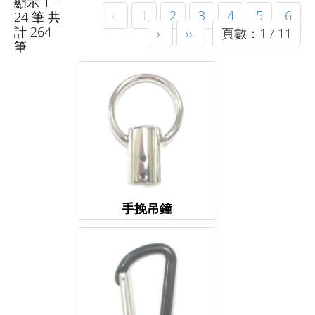
顯示 1 -
‹
1
2
3
4
5
6
24 筆 共
計 264
›
››
頁數：1 / 11
筆
手挽吊鐘