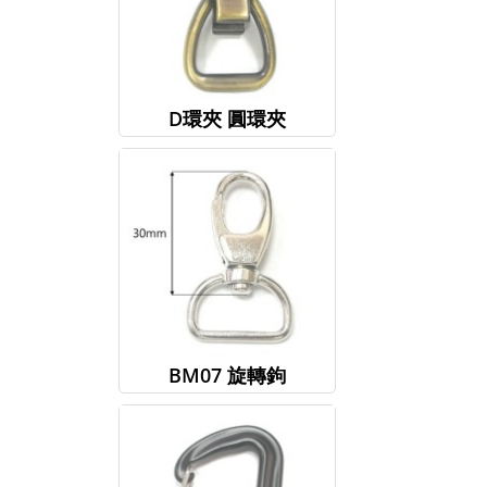
D環夾 圓環夾
BM07 旋轉鉤