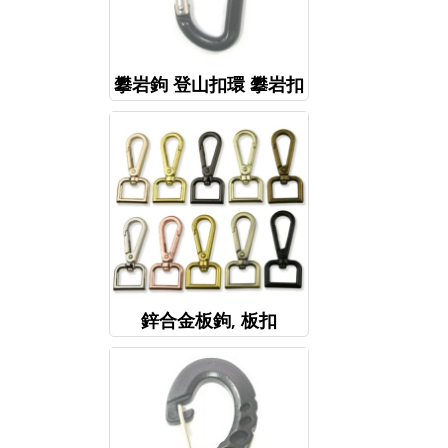
攀岩鉤 登山扣環 攀岩扣
鋅合金板鉤, 板扣