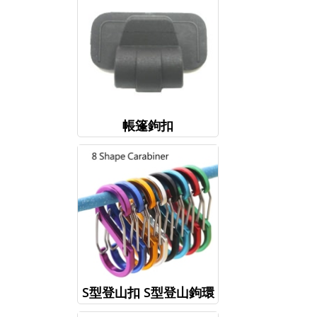
帳篷鉤扣
S型登山扣 S型登山鉤環