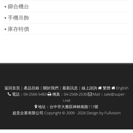
▪ 鉚合機台
▪ 手機吊飾
▪ 庫存特價
返回首頁
|
產品目錄
|
關於我們
|
最新訊息
|
線上諮詢
繁體
English
電話：04-2566-5483
傳真：04-2568-2530
Mail：
sale@super-
i.net
地址：台中市大雅區神林南路113號
超意企業有限公司 Copyright © 2009 - 2026 Design by
Fullvision