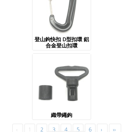
登山鉤快扣 D型扣環 鋁
合金登山扣環
織帶繩鉤
‹
1
2
3
4
5
6
›
››