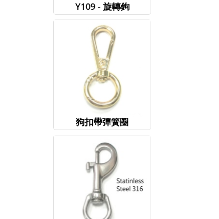
Y109 - 旋轉鉤
狗扣帶彈簧圈