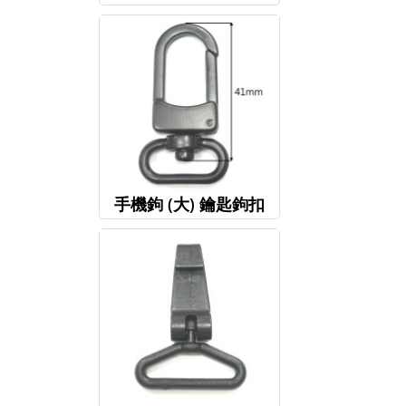
手機鉤 (大) 鑰匙鉤扣