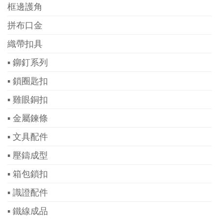
框邊護角
拼布口金
織帶扣具
▪ 鉚釘系列
▪ 鎖圈匙扣
▪ 雞眼銅扣
▪ 金屬鍊條
▪ 文具配件
▪ 壓鑄成型
▪ 箱包鎖扣
▪ 識證配件
▪ 鐵線成品