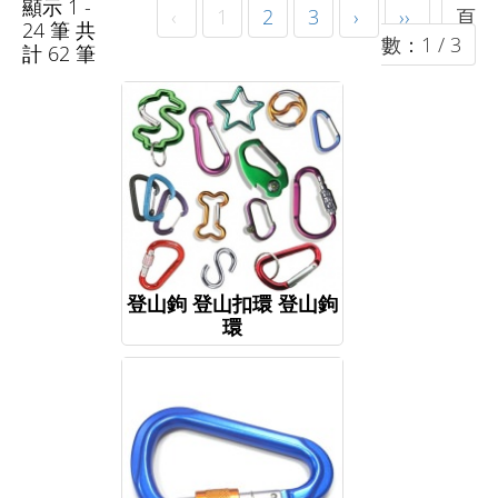
顯示 1 -
‹
1
2
3
›
››
頁
24 筆 共
數：1 / 3
計 62 筆
登山鉤 登山扣環 登山鉤
環