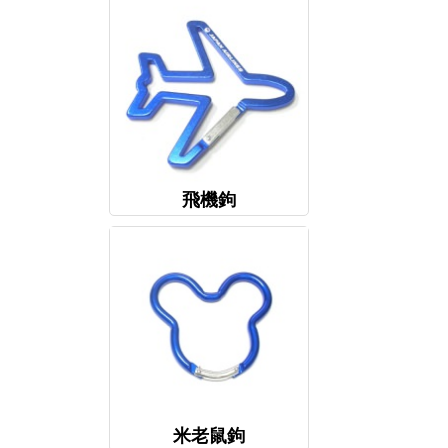
飛機鉤
米老鼠鉤