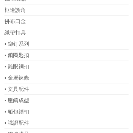
框邊護角
拼布口金
織帶扣具
▪ 鉚釘系列
▪ 鎖圈匙扣
▪ 雞眼銅扣
▪ 金屬鍊條
▪ 文具配件
▪ 壓鑄成型
▪ 箱包鎖扣
▪ 識證配件