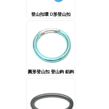
登山扣環 D形登山扣
圓形登山扣 登山鉤 鋁鉤