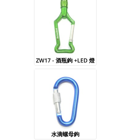
ZW17 - 酒瓶鉤 +LED 燈
水滴螺母鉤