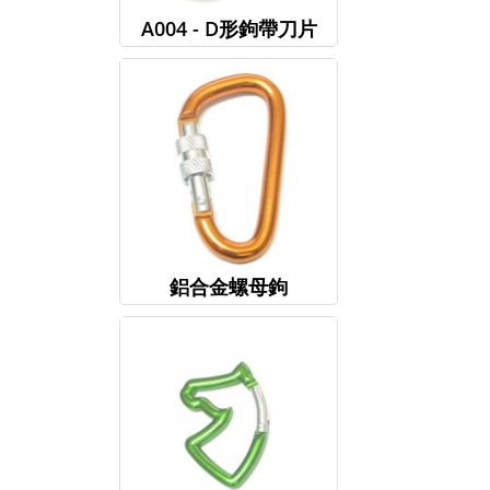
A004 - D形鉤帶刀片
鋁合金螺母鉤