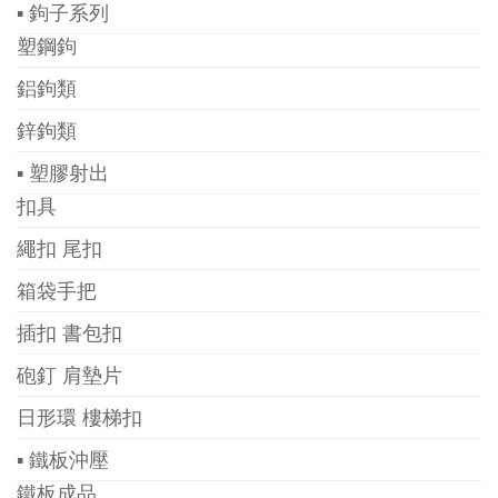
▪ 鉤子系列
塑鋼鉤
鋁鉤類
鋅鉤類
▪ 塑膠射出
扣具
繩扣 尾扣
箱袋手把
插扣 書包扣
砲釘 肩墊片
日形環 樓梯扣
▪ 鐵板沖壓
鐵板成品