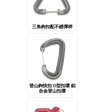
三角鉤扣配不銹彈桿
登山鉤快扣 D型扣環 鋁
合金登山扣環