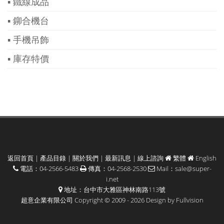
▪ 鐵線成品
▪ 鉚合機台
▪ 手機吊飾
▪ 庫存特價
返回首頁
|
產品目錄
|
關於我們
|
最新訊息
|
線上諮詢
繁體
English
電話：04-2566-5483
傳真：04-2568-2530
Mail：
sale@super-
i.net
地址：台中市大雅區神林南路113號
超意企業有限公司 Copyright © 2009 - 2026 Design by
Fullvision