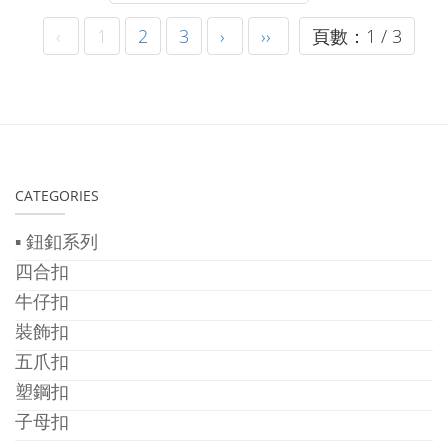
‹
1
2
3
›
››
頁數：1 / 3
CATEGORIES
▪ 鈕釦系列
四合扣
牛仔扣
裝飾扣
五爪扣
塑鋼扣
子母扣