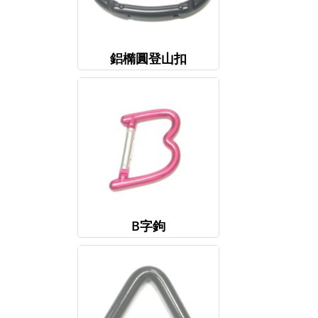
鋁橢圓登山扣
B字鉤