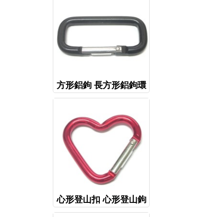
方形鋁鉤 長方形鋁鉤環
心形登山扣 心形登山鉤