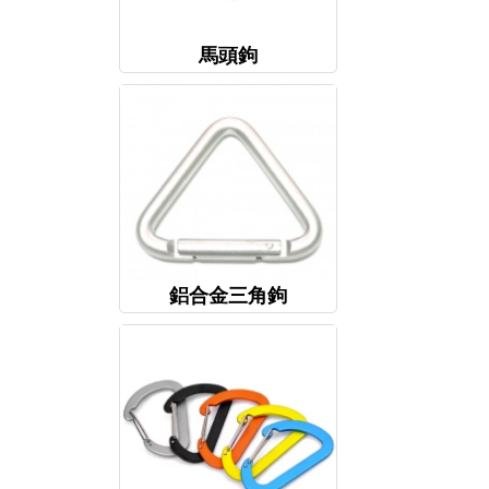
馬頭鉤
鋁合金三角鉤