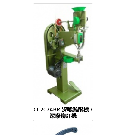
CI-207ABR 深喉雞眼機 /
深喉鉚釘機