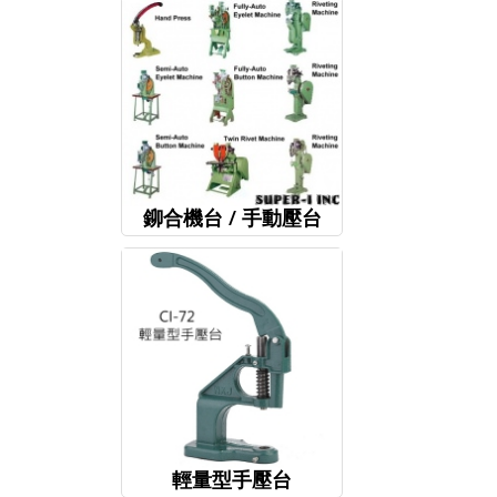
鉚合機台 / 手動壓台
輕量型手壓台