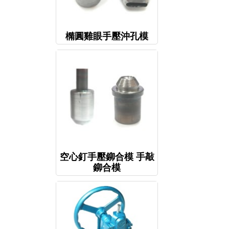
橢圓雞眼手壓沖孔模
空心釘手壓鉚合模 手敲
鉚合模