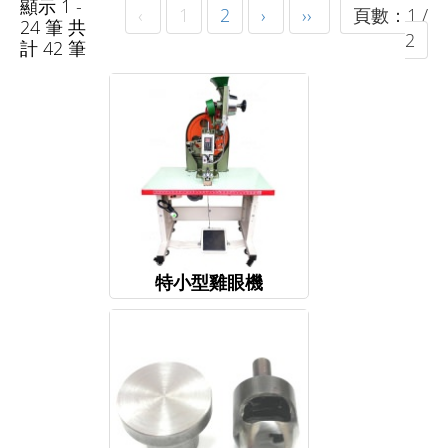
顯示 1 -
‹
1
2
›
››
頁數：1 /
24 筆 共
2
計 42 筆
特小型雞眼機