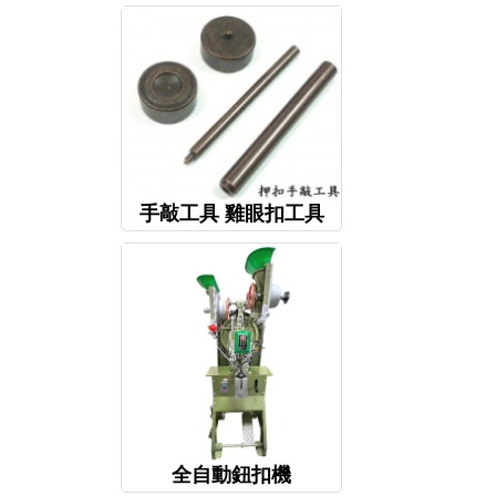
手敲工具 雞眼扣工具
全自動鈕扣機