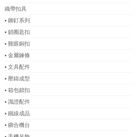
織帶扣具
▪ 鉚釘系列
▪ 鎖圈匙扣
▪ 雞眼銅扣
▪ 金屬鍊條
▪ 文具配件
▪ 壓鑄成型
▪ 箱包鎖扣
▪ 識證配件
▪ 鐵線成品
▪ 鉚合機台
▪ 手機吊飾