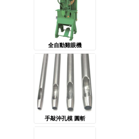
全自動雞眼機
手敲沖孔模 圓斬