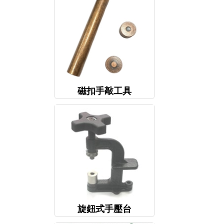
磁扣手敲工具
旋鈕式手壓台