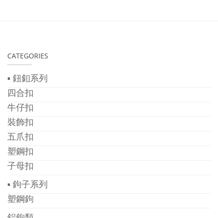
CATEGORIES
▪ 鈕釦系列
四合扣
牛仔扣
裝飾扣
五爪扣
塑鋼扣
子母扣
▪ 鉤子系列
塑鋼鉤
鋁鉤類