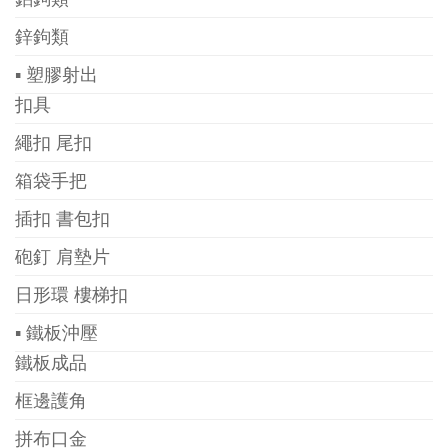
鋅鉤類
▪ 塑膠射出
扣具
繩扣 尾扣
箱袋手把
插扣 書包扣
砲釘 肩墊片
日形環 樓梯扣
▪ 鐵板沖壓
鐵板成品
框邊護角
拼布口金