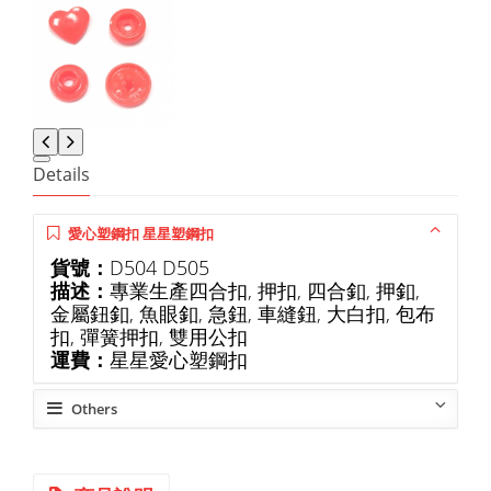
Details
愛心塑鋼扣 星星塑鋼扣
貨號：
D504 D505
描述：
專業生產四合扣, 押扣, 四合釦, 押釦,
金屬鈕釦, 魚眼釦, 急鈕, 車縫鈕, 大白扣, 包布
扣, 彈簧押扣, 雙用公扣
運費：
星星愛心塑鋼扣
Others