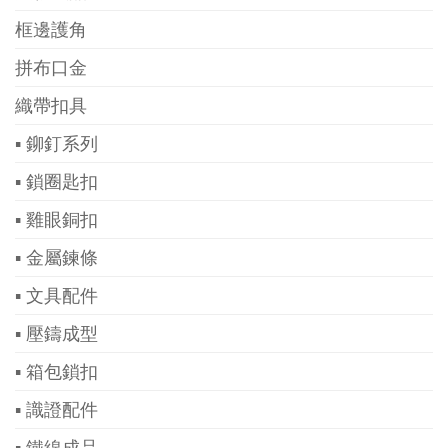
框邊護角
拼布口金
織帶扣具
▪ 鉚釘系列
▪ 鎖圈匙扣
▪ 雞眼銅扣
▪ 金屬鍊條
▪ 文具配件
▪ 壓鑄成型
▪ 箱包鎖扣
▪ 識證配件
▪ 鐵線成品