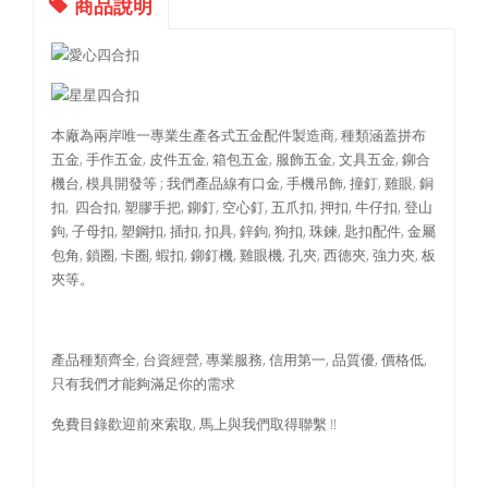
商品說明
本廠為兩岸唯一專業生產各式五金配件製造商, 種類涵蓋拼布
五金, 手作五金, 皮件五金, 箱包五金, 服飾五金, 文具五金, 鉚合
機台, 模具開發等 ; 我們產品線有口金, 手機吊飾, 撞釘, 雞眼, 銅
扣, 四合扣, 塑膠手把, 鉚釘, 空心釘, 五爪扣, 押扣, 牛仔扣, 登山
鉤, 子母扣, 塑鋼扣, 插扣, 扣具, 鋅鉤, 狗扣, 珠鍊, 匙扣配件, 金屬
包角, 鎖圈, 卡圈, 蝦扣, 鉚釘機, 雞眼機, 孔夾, 西德夾, 強力夾, 板
夾等。
產品種類齊全, 台資經營, 專業服務, 信用第一, 品質優, 價格低,
只有我們才能夠滿足你的需求
免費目錄歡迎前來索取, 馬上與我們取得聯繫 !!