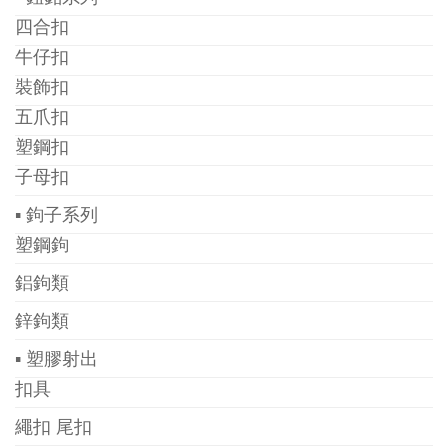
四合扣
牛仔扣
裝飾扣
五爪扣
塑鋼扣
子母扣
▪ 鉤子系列
塑鋼鉤
鋁鉤類
鋅鉤類
▪ 塑膠射出
扣具
繩扣 尾扣