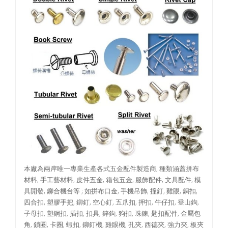
本廠為兩岸唯一專業生產各式五金配件製造商, 種類涵蓋拼布
材料, 手工藝材料, 皮件五金, 箱包五金, 服飾配件, 文具配件, 模
具開發, 鉚合機台等 ; 如拼布口金, 手機吊飾, 撞釘, 雞眼, 銅扣,
四合扣, 塑膠手把, 鉚釘, 空心釘, 五爪扣, 押扣, 牛仔扣, 登山鉤,
子母扣, 塑鋼扣, 插扣, 扣具, 鋅鉤, 狗扣, 珠鍊, 匙扣配件, 金屬包
角, 鎖圈, 卡圈, 蝦扣, 鉚釘機, 雞眼機, 孔夾, 西德夾, 強力夾, 板夾