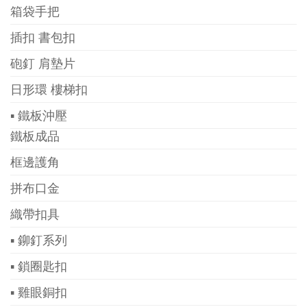
箱袋手把
插扣 書包扣
砲釘 肩墊片
日形環 樓梯扣
▪ 鐵板沖壓
鐵板成品
框邊護角
拼布口金
織帶扣具
▪ 鉚釘系列
▪ 鎖圈匙扣
▪ 雞眼銅扣