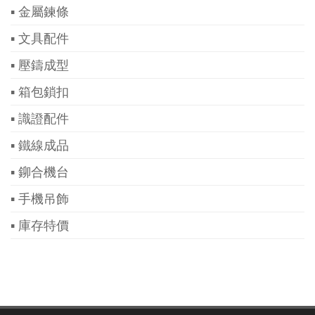
▪ 金屬鍊條
▪ 文具配件
▪ 壓鑄成型
▪ 箱包鎖扣
▪ 識證配件
▪ 鐵線成品
▪ 鉚合機台
▪ 手機吊飾
▪ 庫存特價