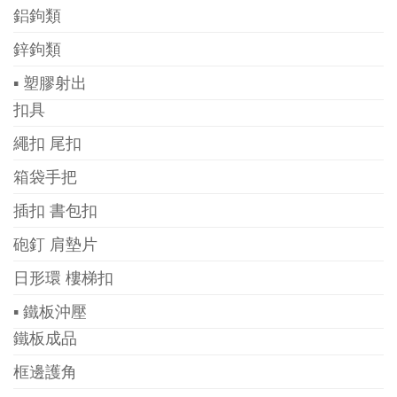
鋁鉤類
鋅鉤類
▪ 塑膠射出
扣具
繩扣 尾扣
箱袋手把
插扣 書包扣
砲釘 肩墊片
日形環 樓梯扣
▪ 鐵板沖壓
鐵板成品
框邊護角