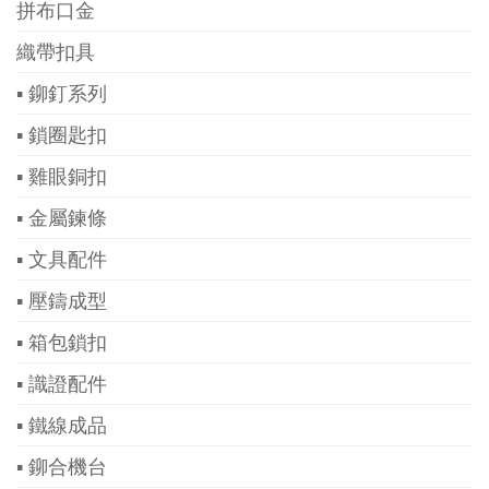
拼布口金
織帶扣具
▪ 鉚釘系列
▪ 鎖圈匙扣
▪ 雞眼銅扣
▪ 金屬鍊條
▪ 文具配件
▪ 壓鑄成型
▪ 箱包鎖扣
▪ 識證配件
▪ 鐵線成品
▪ 鉚合機台