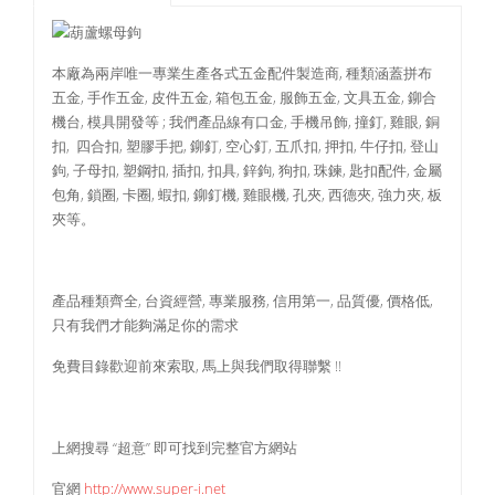
本廠為兩岸唯一專業生產各式五金配件製造商, 種類涵蓋拼布
五金, 手作五金, 皮件五金, 箱包五金, 服飾五金, 文具五金, 鉚合
機台, 模具開發等 ; 我們產品線有口金, 手機吊飾, 撞釘, 雞眼, 銅
扣, 四合扣, 塑膠手把, 鉚釘, 空心釘, 五爪扣, 押扣, 牛仔扣, 登山
鉤, 子母扣, 塑鋼扣, 插扣, 扣具, 鋅鉤, 狗扣, 珠鍊, 匙扣配件, 金屬
包角, 鎖圈, 卡圈, 蝦扣, 鉚釘機, 雞眼機, 孔夾, 西德夾, 強力夾, 板
夾等。
產品種類齊全, 台資經營, 專業服務, 信用第一, 品質優, 價格低,
只有我們才能夠滿足你的需求
免費目錄歡迎前來索取, 馬上與我們取得聯繫 !!
上網搜尋 “超意” 即可找到完整官方網站
官網
http://www.super-i.net