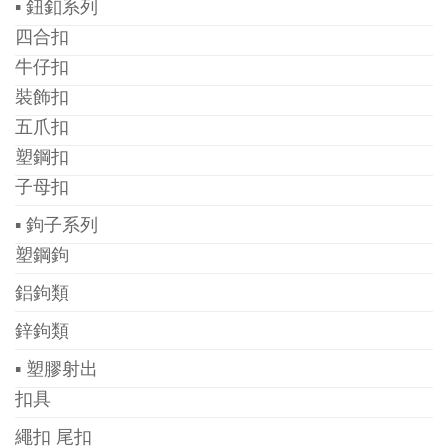
▪ 鈕釦系列
四合扣
牛仔扣
裝飾扣
五爪扣
塑鋼扣
子母扣
▪ 鉤子系列
塑鋼鉤
鋁鉤類
鋅鉤類
▪ 塑膠射出
扣具
繩扣 尾扣