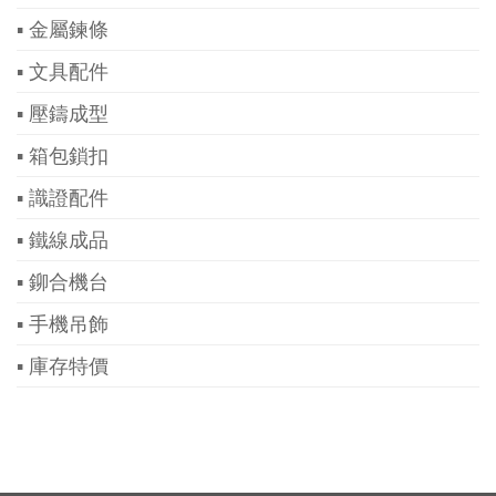
▪ 金屬鍊條
▪ 文具配件
▪ 壓鑄成型
▪ 箱包鎖扣
▪ 識證配件
▪ 鐵線成品
▪ 鉚合機台
▪ 手機吊飾
▪ 庫存特價