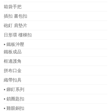
箱袋手把
插扣 書包扣
砲釘 肩墊片
日形環 樓梯扣
▪ 鐵板沖壓
鐵板成品
框邊護角
拼布口金
織帶扣具
▪ 鉚釘系列
▪ 鎖圈匙扣
▪ 雞眼銅扣