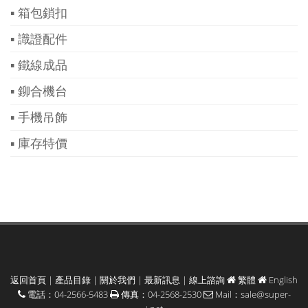
▪ 箱包鎖扣
▪ 識證配件
▪ 鐵線成品
▪ 鉚合機台
▪ 手機吊飾
▪ 庫存特價
返回首頁
|
產品目錄
|
關於我們
|
最新訊息
|
線上諮詢
繁體
English
電話：04-2566-5483
傳真：04-2568-2530
Mail：
sale@super-