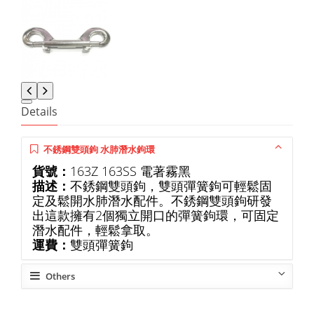
Details
不銹鋼雙頭鉤 水肺潛水鉤環
貨號：
163Z 163SS 電著霧黑
描述：
不銹鋼雙頭鉤，雙頭彈簧鉤可輕鬆固
定及鬆開水肺潛水配件。不銹鋼雙頭鉤研發
出這款擁有2個獨立開口的彈簧鉤環，可固定
潛水配件，輕鬆拿取。
運費：
雙頭彈簧鉤
Others