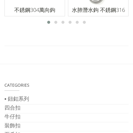
不銹鋼304萬向鉤
水肺潛水鉤 不銹鋼316
CATEGORIES
▪ 鈕釦系列
四合扣
牛仔扣
裝飾扣