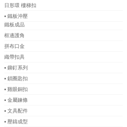
日形環 樓梯扣
▪ 鐵板沖壓
鐵板成品
框邊護角
拼布口金
織帶扣具
▪ 鉚釘系列
▪ 鎖圈匙扣
▪ 雞眼銅扣
▪ 金屬鍊條
▪ 文具配件
▪ 壓鑄成型