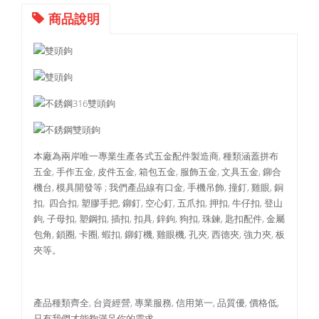
商品說明
本廠為兩岸唯一專業生產各式五金配件製造商, 種類涵蓋拼布
五金, 手作五金, 皮件五金, 箱包五金, 服飾五金, 文具五金, 鉚合
機台, 模具開發等 ; 我們產品線有口金, 手機吊飾, 撞釘, 雞眼, 銅
扣, 四合扣, 塑膠手把, 鉚釘, 空心釘, 五爪扣, 押扣, 牛仔扣, 登山
鉤, 子母扣, 塑鋼扣, 插扣, 扣具, 鋅鉤, 狗扣, 珠鍊, 匙扣配件, 金屬
包角, 鎖圈, 卡圈, 蝦扣, 鉚釘機, 雞眼機, 孔夾, 西德夾, 強力夾, 板
夾等。
產品種類齊全, 台資經營, 專業服務, 信用第一, 品質優, 價格低,
只有我們才能夠滿足你的需求