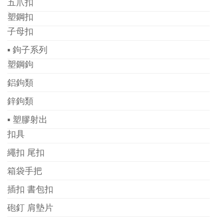
五爪扣
塑鋼扣
子母扣
▪ 鉤子系列
塑鋼鉤
鋁鉤類
鋅鉤類
▪ 塑膠射出
扣具
繩扣 尾扣
箱袋手把
插扣 書包扣
砲釘 肩墊片