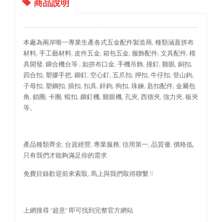
商品說明
本廠為兩岸唯一專業生產各式五金配件製造商, 種類涵蓋拼布
材料, 手工藝材料, 皮件五金, 箱包五金, 服飾配件, 文具配件, 模
具開發, 鉚合機台等 ; 如拼布口金, 手機吊飾, 撞釘, 雞眼, 銅扣,
四合扣, 塑膠手把, 鉚釘, 空心釘, 五爪扣, 押扣, 牛仔扣, 登山鉤,
子母扣, 塑鋼扣, 插扣, 扣具, 鋅鉤, 狗扣, 珠鍊, 匙扣配件, 金屬包
角, 鎖圈, 卡圈, 蝦扣, 鉚釘機, 雞眼機, 孔夾, 西德夾, 強力夾, 板夾
等。
產品種類齊全, 台資經營, 專業服務, 信用第一, 品質優, 價格低,
只有我們才能夠滿足你的需求
免費目錄歡迎前來索取, 馬上與我們取得聯繫 !!
上網搜尋 “超意” 即可找到完整官方網站