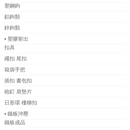
塑鋼鉤
鋁鉤類
鋅鉤類
▪ 塑膠射出
扣具
繩扣 尾扣
箱袋手把
插扣 書包扣
砲釘 肩墊片
日形環 樓梯扣
▪ 鐵板沖壓
鐵板成品