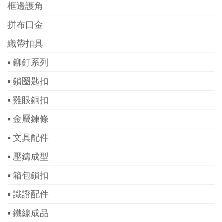
框邊護角
拼布口金
織帶扣具
▪ 鉚釘系列
▪ 鎖圈匙扣
▪ 雞眼銅扣
▪ 金屬鍊條
▪ 文具配件
▪ 壓鑄成型
▪ 箱包鎖扣
▪ 識證配件
▪ 鐵線成品