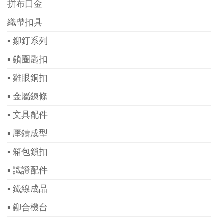
拼布口金
織帶扣具
▪ 鉚釘系列
▪ 鎖圈匙扣
▪ 雞眼銅扣
▪ 金屬鍊條
▪ 文具配件
▪ 壓鑄成型
▪ 箱包鎖扣
▪ 識證配件
▪ 鐵線成品
▪ 鉚合機台