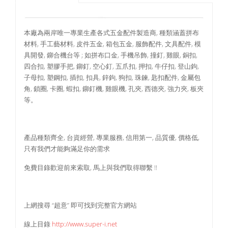
本廠為兩岸唯一專業生產各式五金配件製造商, 種類涵蓋拼布
材料, 手工藝材料, 皮件五金, 箱包五金, 服飾配件, 文具配件, 模
具開發, 鉚合機台等 ; 如拼布口金, 手機吊飾, 撞釘, 雞眼, 銅扣,
四合扣, 塑膠手把, 鉚釘, 空心釘, 五爪扣, 押扣, 牛仔扣, 登山鉤,
子母扣, 塑鋼扣, 插扣, 扣具, 鋅鉤, 狗扣, 珠鍊, 匙扣配件, 金屬包
角, 鎖圈, 卡圈, 蝦扣, 鉚釘機, 雞眼機, 孔夾, 西德夾, 強力夾, 板夾
等。
產品種類齊全, 台資經營, 專業服務, 信用第一, 品質優, 價格低,
只有我們才能夠滿足你的需求
免費目錄歡迎前來索取, 馬上與我們取得聯繫 !!
上網搜尋 “超意” 即可找到完整官方網站
線上目錄
http://www.super-i.net