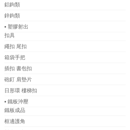
鋁鉤類
鋅鉤類
▪ 塑膠射出
扣具
繩扣 尾扣
箱袋手把
插扣 書包扣
砲釘 肩墊片
日形環 樓梯扣
▪ 鐵板沖壓
鐵板成品
框邊護角