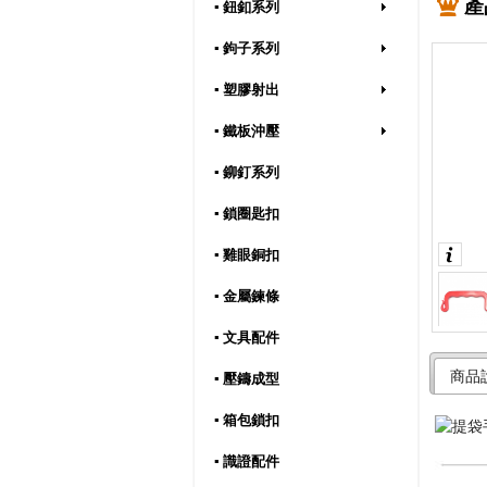
產
▪ 鈕釦系列
▪ 鉤子系列
▪ 塑膠射出
▪ 鐵板沖壓
▪ 鉚釘系列
▪ 鎖圈匙扣
▪ 雞眼銅扣
▪ 金屬鍊條
▪ 文具配件
商品
▪ 壓鑄成型
▪ 箱包鎖扣
▪ 識證配件