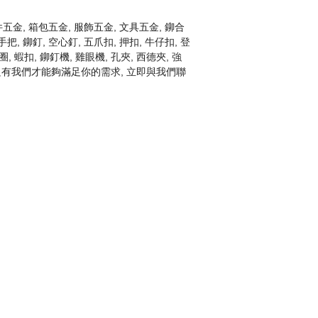
, 箱包五金, 服飾五金, 文具五金, 鉚合
把, 鉚釘, 空心釘, 五爪扣, 押扣, 牛仔扣, 登
圈, 蝦扣, 鉚釘機, 雞眼機, 孔夾, 西德夾, 強
爭, 只有我們才能夠滿足你的需求, 立即與我們聯