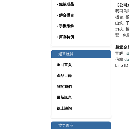
▪ 鐵線成品
【公司
我司為兩
▪ 鉚合機台
機台, 
山鉤, 
▪ 手機吊飾
力夾, 
繫 , 
▪ 庫存特價
超意金
官網
ht
選單總覽
信箱
da
返回首頁
Line ID
產品目錄
關於我們
最新訊息
線上諮詢
協力廠商