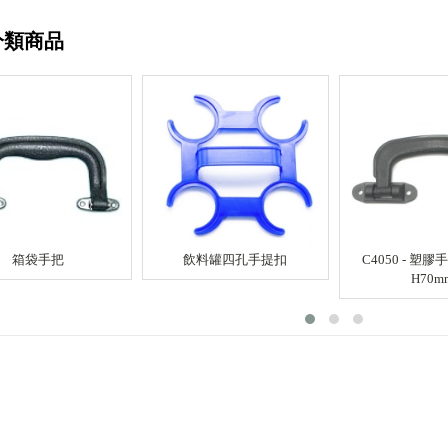
分類商品
箱袋手把
飲料罐四孔手提扣
C4050 - 塑膠手
H70m