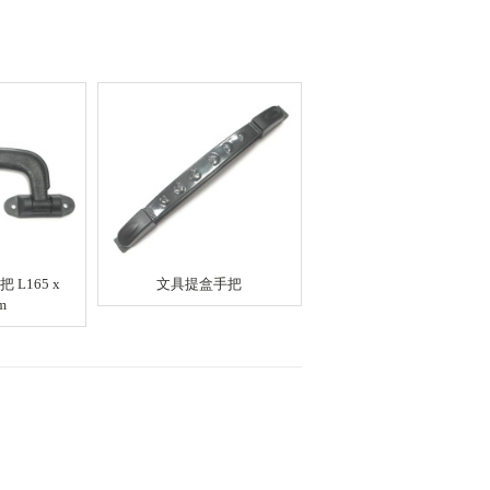
把 L165 x
文具提盒手把
防塵紙箱扣 分體扣 連體
m