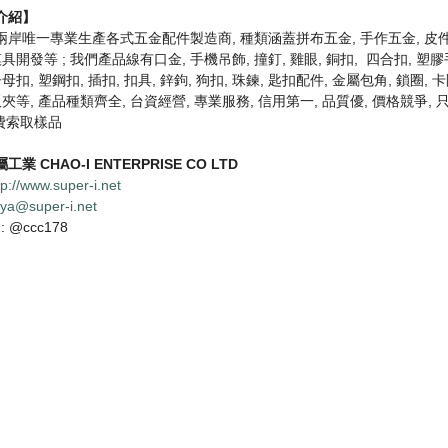
介紹】
岸唯一專業生產各式五金配件製造商, 種類涵蓋拼布五金, 手作五金, 皮件五金
模具開發等 ; 我們產品線有口金, 手機吊飾, 撞釘, 雞眼, 銅扣, 四合扣, 塑膠手
子母扣, 塑鋼扣, 插扣, 扣具, 鋅鉤, 狗扣, 珠鍊, 匙扣配件, 金屬包角, 鎖圈, 卡
板夾等, 產品種類齊全, 台資經營, 專業服務, 信用第一, 品質優, 價格競
免費索取樣品
屬工業
CHAO-I ENTERPRISE CO LTD
tp://www.super-i.net
ya@super-i.net
 : @ccc178