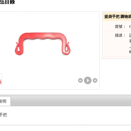
品目錄
提袋手把 購物
貨號：
描述：
說明