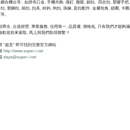
 鉚合機台等 ; 如拼布口金, 手機吊飾, 撞釘, 雞眼, 銅扣, 四合扣, 塑膠手把,
母扣, 塑鋼扣, 插扣, 扣具, 鋅鉤, 狗扣, 珠鍊, 匙扣配件, 金屬包角, 鎖圈, 卡圈
夾等。
齊全, 台資經營, 專業服務, 信用第一, 品質優, 價格低, 只有我們才能
歡迎前來索取, 馬上與我們取得聯繫 !!
尋 “超意” 即可找到完整官方網站
錄
http://www.super-i.net
箱
daya@super-i.net