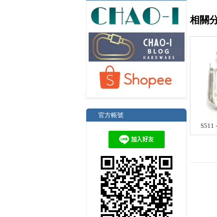
相關
官方帳號
S511