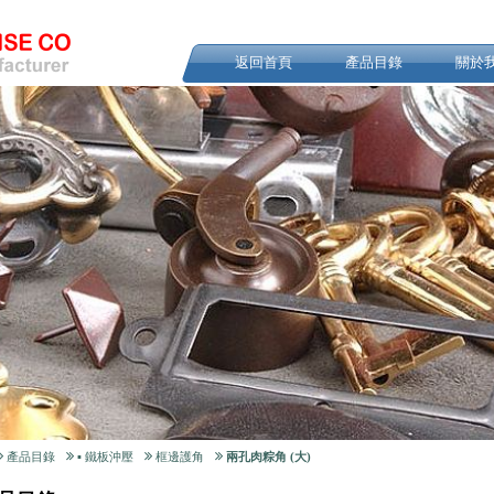
返回首頁
產品目錄
關於
產品目錄
▪ 鐵板沖壓
框邊護角
兩孔肉粽角 (大)