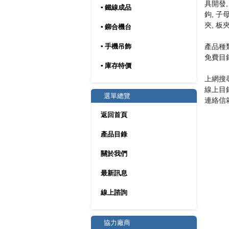
具開發,
▪ 鐵線成品
鉤, 子
夾, 板
▪ 鉚合機台
產品種類
▪ 手機吊飾
免費目錄
▪ 庫存特價
上網搜
線上目
選單總覽
連絡信
返回首頁
產品目錄
關於我們
最新訊息
線上諮詢
協力廠商