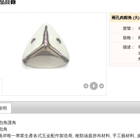
品目錄
兩孔肉粽角 (大)
貨號：
規格：
描述：
說明
岸唯一專業生產各式五金配件製造商, 種類涵蓋拼布材料, 手工藝材料, 皮件五