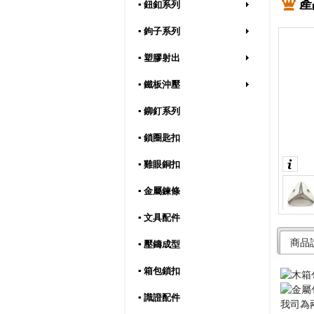
產
▪ 鈕釦系列
▪ 鉤子系列
▪ 塑膠射出
▪ 鐵板沖壓
▪ 鉚釘系列
▪ 鎖圈匙扣
▪ 雞眼銅扣
▪ 金屬鍊條
▪ 文具配件
商品
▪ 壓鑄成型
▪ 箱包鎖扣
▪ 識證配件
我司為兩