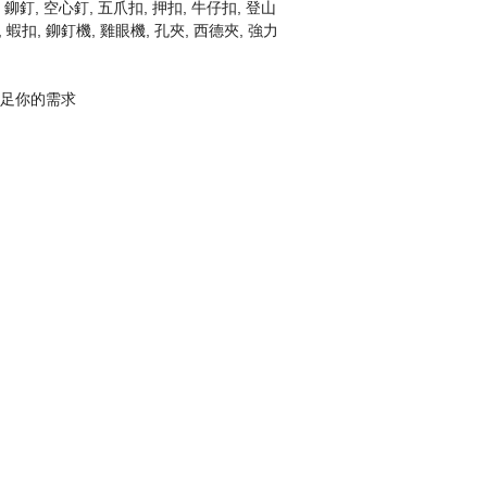
 鉚釘, 空心釘, 五爪扣, 押扣, 牛仔扣, 登山
, 蝦扣, 鉚釘機, 雞眼機, 孔夾, 西德夾, 強力
夠滿足你的需求