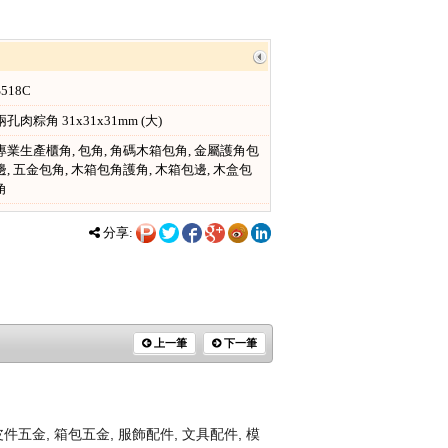
S518C
兩孔肉粽角 31x31x31mm (大)
專業生產櫃角, 包角, 角碼木箱包角, 金屬護角包
邊, 五金包角, 木箱包角護角, 木箱包邊, 木盒包
角
分享:
上一筆
下一筆
金, 箱包五金, 服飾配件, 文具配件, 模