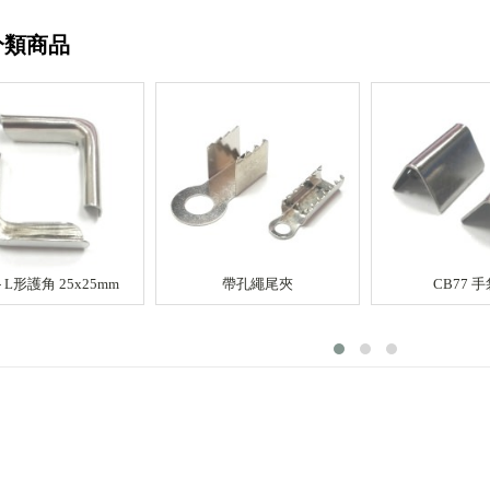
分類商品
 - L形護角 25x25mm
帶孔繩尾夾
CB77 