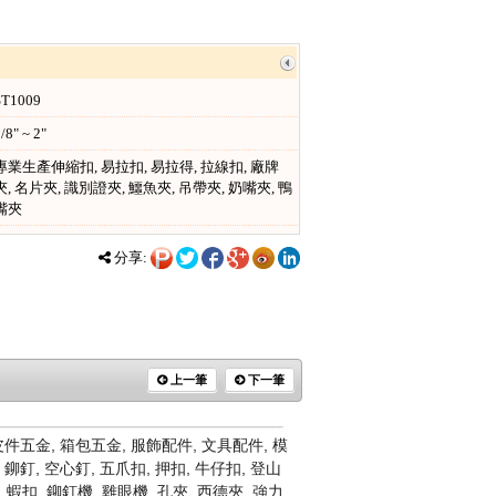
ST1009
/8" ~ 2"
專業生產伸縮扣, 易拉扣, 易拉得, 拉線扣, 廠牌
夾, 名片夾, 識別證夾, 鱷魚夾, 吊帶夾, 奶嘴夾, 鴨
嘴夾
分享:
上一筆
下一筆
金, 箱包五金, 服飾配件, 文具配件, 模
 鉚釘, 空心釘, 五爪扣, 押扣, 牛仔扣, 登山
, 蝦扣, 鉚釘機, 雞眼機, 孔夾, 西德夾, 強力