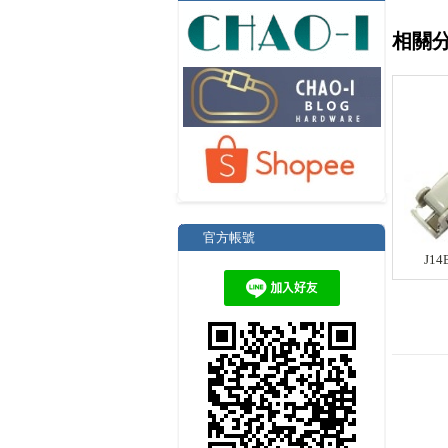
相關
官方帳號
J1