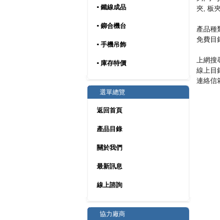
▪ 鐵線成品
夾, 板
▪ 鉚合機台
產品種類
免費目錄
▪ 手機吊飾
上網搜
▪ 庫存特價
線上目
連絡信
選單總覽
返回首頁
產品目錄
關於我們
最新訊息
線上諮詢
協力廠商