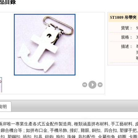
品目錄
ST1009 吊帶夾
貨號：
規格：
3
描述：
說明
岸唯一專業生產各式五金配件製造商, 種類涵蓋拼布材料, 手工藝材料, 皮件五
 鉚合機台等 ; 如拼布口金, 手機吊飾, 撞釘, 雞眼, 銅扣, 四合扣, 塑膠手把,
母扣, 塑鋼扣, 插扣, 扣具, 鋅鉤, 狗扣, 珠鍊, 匙扣配件, 金屬包角, 鎖圈, 卡圈