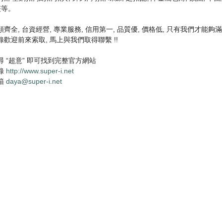
夾等。
齊全, 台資經營, 專業服務, 信用第一, 品質優, 價格低, 只有我們才能
歡迎前來索取, 馬上與我們取得聯繫 !!
尋 “超意” 即可找到完整官方網站
錄
http://www.super-i.net
箱
daya@super-i.net