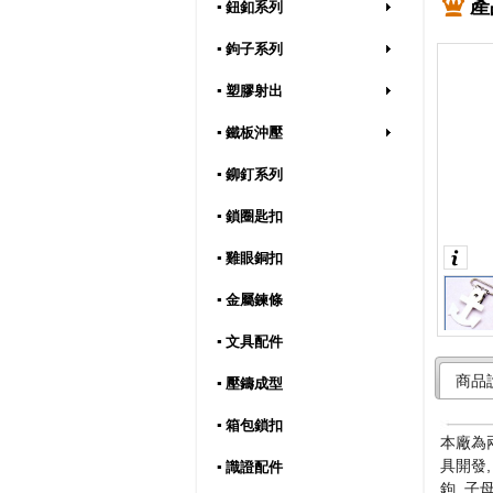
產
▪ 鈕釦系列
▪ 鉤子系列
▪ 塑膠射出
▪ 鐵板沖壓
▪ 鉚釘系列
▪ 鎖圈匙扣
▪ 雞眼銅扣
▪ 金屬鍊條
▪ 文具配件
商品
▪ 壓鑄成型
▪ 箱包鎖扣
本廠為兩
具開發,
▪ 識證配件
鉤, 子