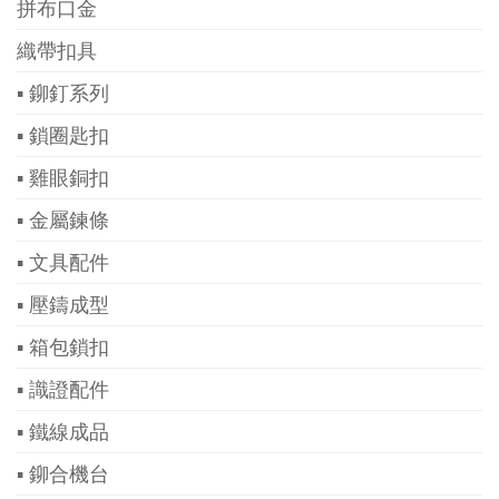
拼布口金
織帶扣具
▪ 鉚釘系列
▪ 鎖圈匙扣
▪ 雞眼銅扣
▪ 金屬鍊條
▪ 文具配件
▪ 壓鑄成型
▪ 箱包鎖扣
▪ 識證配件
▪ 鐵線成品
▪ 鉚合機台