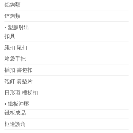
鋁鉤類
鋅鉤類
▪ 塑膠射出
扣具
繩扣 尾扣
箱袋手把
插扣 書包扣
砲釘 肩墊片
日形環 樓梯扣
▪ 鐵板沖壓
鐵板成品
框邊護角