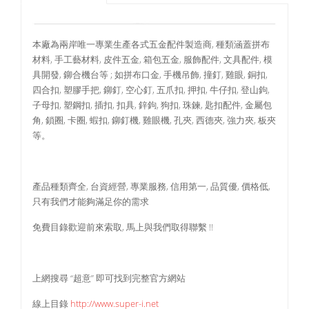
本廠為兩岸唯一專業生產各式五金配件製造商, 種類涵蓋拼布
材料, 手工藝材料, 皮件五金, 箱包五金, 服飾配件, 文具配件, 模
具開發, 鉚合機台等 ; 如拼布口金, 手機吊飾, 撞釘, 雞眼, 銅扣,
四合扣, 塑膠手把, 鉚釘, 空心釘, 五爪扣, 押扣, 牛仔扣, 登山鉤,
子母扣, 塑鋼扣, 插扣, 扣具, 鋅鉤, 狗扣, 珠鍊, 匙扣配件, 金屬包
角, 鎖圈, 卡圈, 蝦扣, 鉚釘機, 雞眼機, 孔夾, 西德夾, 強力夾, 板夾
等。
產品種類齊全, 台資經營, 專業服務, 信用第一, 品質優, 價格低,
只有我們才能夠滿足你的需求
免費目錄歡迎前來索取, 馬上與我們取得聯繫 !!
上網搜尋 “超意” 即可找到完整官方網站
線上目錄
http://www.super-i.net