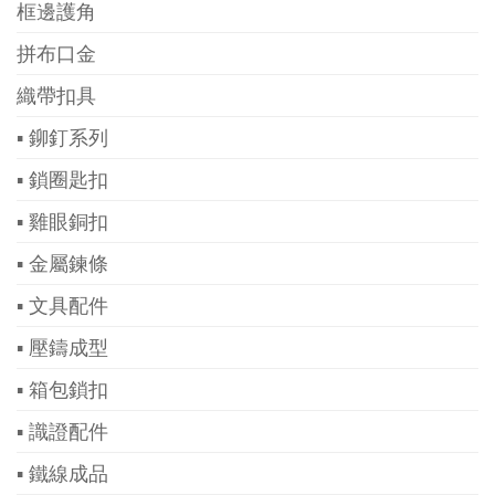
框邊護角
拼布口金
織帶扣具
▪ 鉚釘系列
▪ 鎖圈匙扣
▪ 雞眼銅扣
▪ 金屬鍊條
▪ 文具配件
▪ 壓鑄成型
▪ 箱包鎖扣
▪ 識證配件
▪ 鐵線成品