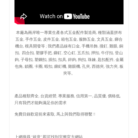
本廠為兩岸唯一專業生產各式五金配件製造商, 種類涵蓋拼布
五金, 手作五金, 皮件五金, 箱包五金, 服飾五金, 文具五金, 鉚合
機台, 模具開發等 ; 我們產品線有口金, 手機吊飾, 撞釘, 雞眼, 銅
扣, 四合扣, 塑膠手把, 鉚釘, 空心釘, 五爪扣, 押扣, 牛仔扣, 登山
鉤, 子母扣, 塑鋼扣, 插扣, 扣具, 鋅鉤, 狗扣, 珠鍊, 匙扣配件, 金屬
包角, 鎖圈, 卡圈, 蝦扣, 鉚釘機, 雞眼機, 孔夾, 西德夾, 強力夾, 板
夾等。
產品種類齊全, 台資經營, 專業服務, 信用第一, 品質優, 價格低,
只有我們才能夠滿足你的需求
免費目錄歡迎前來索取, 馬上與我們取得聯繫 !!
上網搜尋 “超意” 即可找到完整官方網站