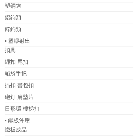
塑鋼鉤
鋁鉤類
鋅鉤類
▪ 塑膠射出
扣具
繩扣 尾扣
箱袋手把
插扣 書包扣
砲釘 肩墊片
日形環 樓梯扣
▪ 鐵板沖壓
鐵板成品