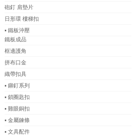
砲釘 肩墊片
日形環 樓梯扣
▪ 鐵板沖壓
鐵板成品
框邊護角
拼布口金
織帶扣具
▪ 鉚釘系列
▪ 鎖圈匙扣
▪ 雞眼銅扣
▪ 金屬鍊條
▪ 文具配件