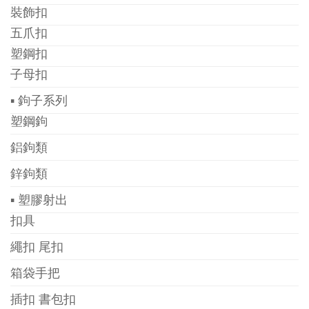
裝飾扣
五爪扣
塑鋼扣
子母扣
▪ 鉤子系列
塑鋼鉤
鋁鉤類
鋅鉤類
▪ 塑膠射出
扣具
繩扣 尾扣
箱袋手把
插扣 書包扣