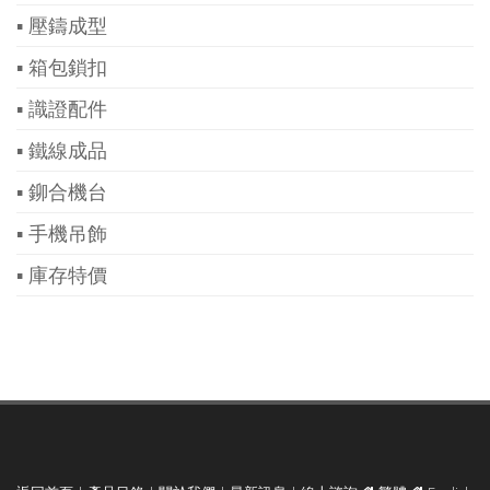
▪ 壓鑄成型
▪ 箱包鎖扣
▪ 識證配件
▪ 鐵線成品
▪ 鉚合機台
▪ 手機吊飾
▪ 庫存特價