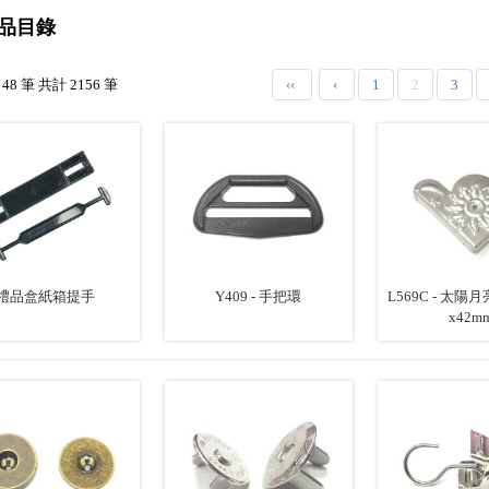
品目錄
 48 筆 共計 2156 筆
‹‹
‹
1
2
3
禮品盒紙箱提手
Y409 - 手把環
L569C - 太陽月亮
x42m