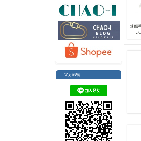
連體手把 
c 
官方帳號