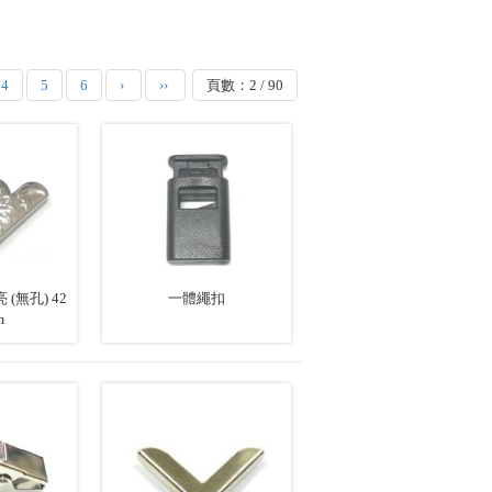
4
5
6
›
››
頁數：2 / 90
 (無孔) 42
一體繩扣
m