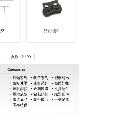
簧夾
雙孔繩扣
››
頁數：2 / 90
Categories
▪ 鈕釦系列
▪ 鉤子系列
▪ 塑膠射出
▪ 鐵板沖壓
▪ 鉚釘系列
▪ 鎖圈匙扣
▪ 雞眼銅扣
▪ 金屬鍊條
▪ 文具配件
▪ 壓鑄成型
▪ 箱包鎖扣
▪ 識證配件
▪ 鐵線成品
▪ 鉚合機台
▪ 手機吊飾
▪ 庫存特價