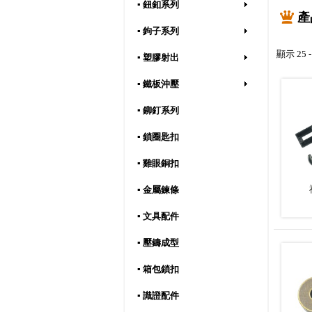
▪ 鈕釦系列
產
▪ 鉤子系列
顯示 25 -
▪ 塑膠射出
▪ 鐵板沖壓
▪ 鉚釘系列
▪ 鎖圈匙扣
▪ 雞眼銅扣
▪ 金屬鍊條
▪ 文具配件
▪ 壓鑄成型
▪ 箱包鎖扣
▪ 識證配件