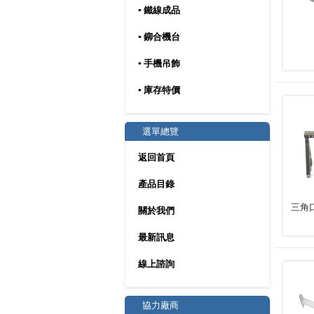
▪ 鐵線成品
▪ 鉚合機台
▪ 手機吊飾
▪ 庫存特價
選單總覽
返回首頁
產品目錄
三角
關於我們
最新訊息
線上諮詢
協力廠商