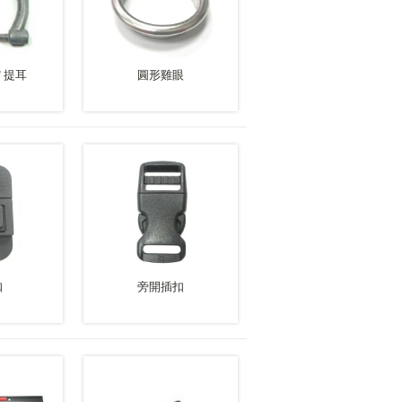
4" 提耳
圓形雞眼
扣
旁開插扣