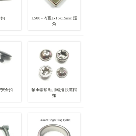
掛鉤
L506 - 內寬2x15x15mm 護
角
帶安全扣
軸承帽扣 軸用帽扣 快速帽
扣