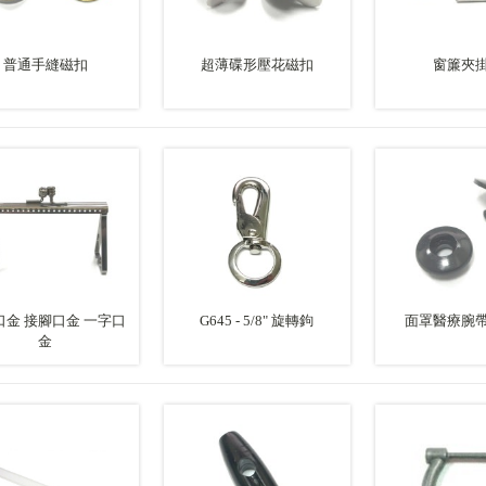
普通手縫磁扣
超薄碟形壓花磁扣
窗簾夾
口金 接腳口金 一字口
G645 - 5/8" 旋轉鉤
面罩醫療腕
金