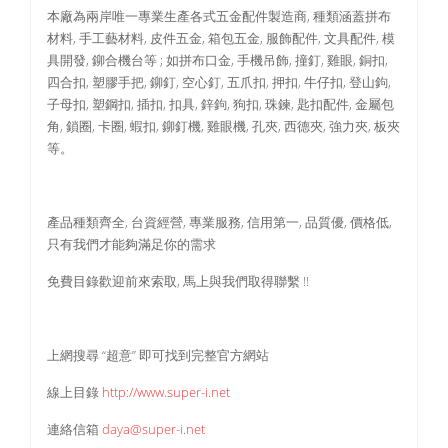
本廠為兩岸唯一專業生產各式五金配件製造商, 種類涵蓋拼布
材料, 手工藝材料, 皮件五金, 箱包五金, 服飾配件, 文具配件, 模
具開發, 鉚合機台等 ; 如拼布口金, 手機吊飾, 撞釘, 雞眼, 銅扣,
四合扣, 塑膠手把, 鉚釘, 空心釘, 五爪扣, 押扣, 牛仔扣, 登山鉤,
子母扣, 塑鋼扣, 插扣, 扣具, 鋅鉤, 狗扣, 珠鍊, 匙扣配件, 金屬包
角, 鎖圈, 卡圈, 蝦扣, 鉚釘機, 雞眼機, 孔夾, 西德夾, 強力夾, 板夾
等。
產品種類齊全, 台資經營, 專業服務, 信用第一, 品質優, 價格低,
只有我們才能夠滿足你的需求
免費目錄歡迎前來索取, 馬上與我們取得聯繫 !!
上網搜尋 “超意” 即可找到完整官方網站
線上目錄
http://www.super-i.net
連絡信箱
daya@super-i.net