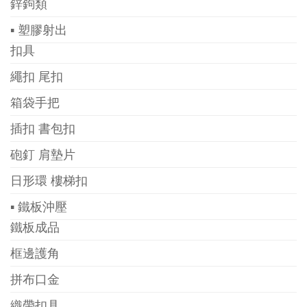
鋅鉤類
▪ 塑膠射出
扣具
繩扣 尾扣
箱袋手把
插扣 書包扣
砲釘 肩墊片
日形環 樓梯扣
▪ 鐵板沖壓
鐵板成品
框邊護角
拼布口金
織帶扣具