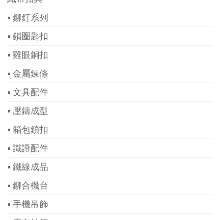
▪ 鉚釘系列
▪ 鎖圈匙扣
▪ 雞眼銅扣
▪ 金屬鍊條
▪ 文具配件
▪ 壓鑄成型
▪ 箱包鎖扣
▪ 識證配件
▪ 鐵線成品
▪ 鉚合機台
▪ 手機吊飾