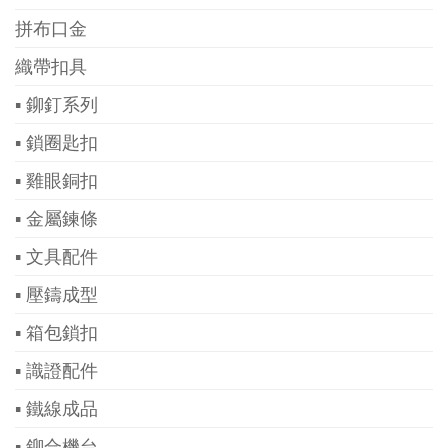
拼布口金
織帶扣具
▪ 鉚釘系列
▪ 鎖圈匙扣
▪ 雞眼銅扣
▪ 金屬鍊條
▪ 文具配件
▪ 壓鑄成型
▪ 箱包鎖扣
▪ 識證配件
▪ 鐵線成品
▪ 鉚合機台