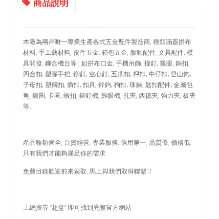
商品說明
本廠為兩岸唯一專業生產各式五金配件製造商, 種類涵蓋拼布
材料, 手工藝材料, 皮件五金, 箱包五金, 服飾配件, 文具配件, 模
具開發, 鉚合機台等 ; 如拼布口金, 手機吊飾, 撞釘, 雞眼, 銅扣,
四合扣, 塑膠手把, 鉚釘, 空心釘, 五爪扣, 押扣, 牛仔扣, 登山鉤,
子母扣, 塑鋼扣, 插扣, 扣具, 鋅鉤, 狗扣, 珠鍊, 匙扣配件, 金屬包
角, 鎖圈, 卡圈, 蝦扣, 鉚釘機, 雞眼機, 孔夾, 西德夾, 強力夾, 板夾
等。
產品種類齊全, 台資經營, 專業服務, 信用第一, 品質優, 價格低,
只有我們才能夠滿足你的需求
免費目錄歡迎前來索取, 馬上與我們取得聯繫 !!
上網搜尋 “超意” 即可找到完整官方網站