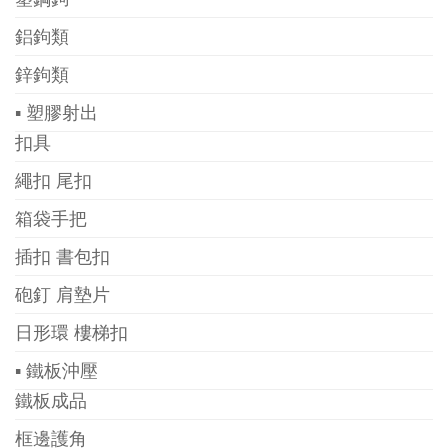
鋁鉤類
鋅鉤類
▪ 塑膠射出
扣具
繩扣 尾扣
箱袋手把
插扣 書包扣
砲釘 肩墊片
日形環 樓梯扣
▪ 鐵板沖壓
鐵板成品
框邊護角