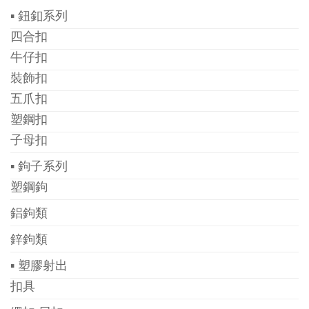
▪ 鈕釦系列
四合扣
牛仔扣
裝飾扣
五爪扣
塑鋼扣
子母扣
▪ 鉤子系列
塑鋼鉤
鋁鉤類
鋅鉤類
▪ 塑膠射出
扣具