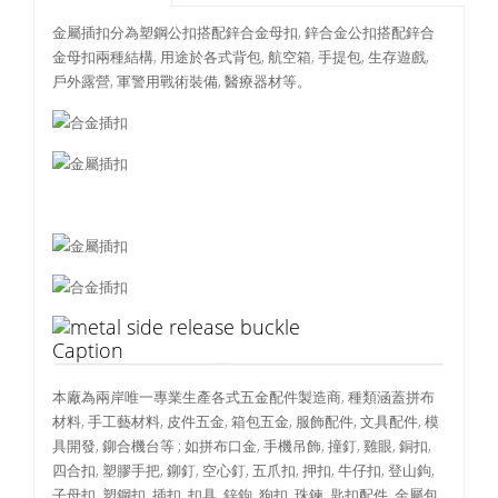
金屬插扣分為塑鋼公扣搭配鋅合金母扣, 鋅合金公扣搭配鋅合
金母扣兩種結構, 用途於各式背包, 航空箱, 手提包, 生存遊戲,
戶外露營, 軍警用戰術裝備, 醫療器材等。
Caption
本廠為兩岸唯一專業生產各式五金配件製造商, 種類涵蓋拼布
材料, 手工藝材料, 皮件五金, 箱包五金, 服飾配件, 文具配件, 模
具開發, 鉚合機台等 ; 如拼布口金, 手機吊飾, 撞釘, 雞眼, 銅扣,
四合扣, 塑膠手把, 鉚釘, 空心釘, 五爪扣, 押扣, 牛仔扣, 登山鉤,
子母扣, 塑鋼扣, 插扣, 扣具, 鋅鉤, 狗扣, 珠鍊, 匙扣配件, 金屬包