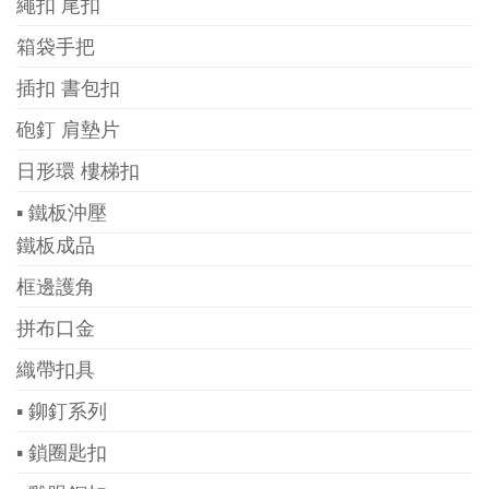
繩扣 尾扣
箱袋手把
插扣 書包扣
砲釘 肩墊片
日形環 樓梯扣
▪ 鐵板沖壓
鐵板成品
框邊護角
拼布口金
織帶扣具
▪ 鉚釘系列
▪ 鎖圈匙扣