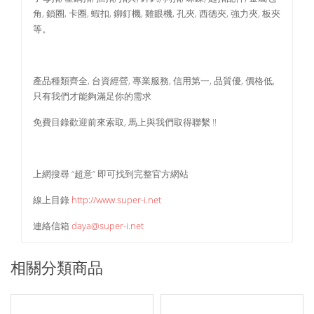
角, 鎖圈, 卡圈, 蝦扣, 鉚釘機, 雞眼機, 孔夾, 西德夾, 強力夾, 板夾
等。
產品種類齊全, 台資經營, 專業服務, 信用第一, 品質優, 價格低,
只有我們才能夠滿足你的需求
免費目錄歡迎前來索取, 馬上與我們取得聯繫 !!
上網搜尋 “超意” 即可找到完整官方網站
線上目錄
http://www.super-i.net
連絡信箱
daya@super-i.net
相關分類商品