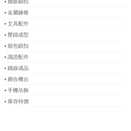
▪ 雞眼銅扣
▪ 金屬鍊條
▪ 文具配件
▪ 壓鑄成型
▪ 箱包鎖扣
▪ 識證配件
▪ 鐵線成品
▪ 鉚合機台
▪ 手機吊飾
▪ 庫存特價