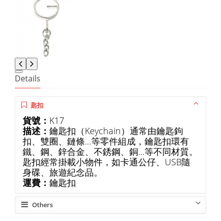
Details
匙扣
貨號：
K17
描述：
鑰匙扣（Keychain）通常由鑰匙鉤
扣、雙圈、鏈條…等零件組成，鑰匙扣環有
鐵、鋼、鋅合金、不銹鋼、銅…等不同材質。
匙扣經常掛載小物件，如卡通公仔、USB隨
身碟、旅遊紀念品。
運費：
鑰匙扣
Others