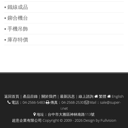
▪ 鐵線成品
▪ 鉚合機台
▪ 手機吊飾
▪ 庫存特價
返回首頁
|
產品目錄
|
關於我們
|
最新訊息
|
線上諮詢
繁體
English
電話：04-2566-5483
傳真：04-2568-2530
Mail：
sale@super-
i.net
地址：台中市大雅區神林南路113號
超意企業有限公司 Copyright © 2009 - 2026 Design by
Fullvision