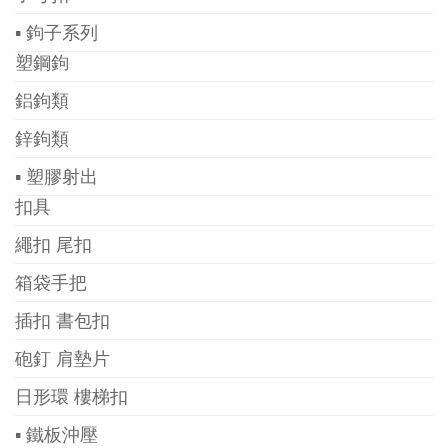
▪ 鉤子系列
塑鋼鉤
鋁鉤類
鋅鉤類
▪ 塑膠射出
扣具
繩扣 尾扣
箱袋手把
插扣 書包扣
砲釘 肩墊片
日形環 樓梯扣
▪ 鐵板沖壓