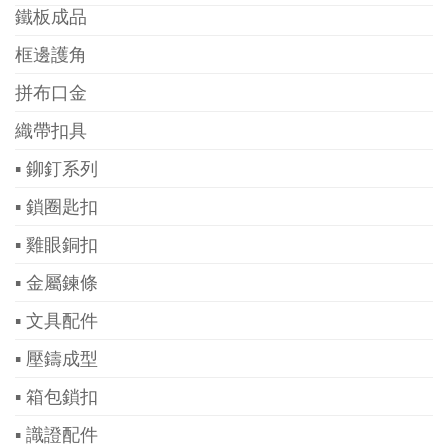
鐵板成品
框邊護角
拼布口金
織帶扣具
▪ 鉚釘系列
▪ 鎖圈匙扣
▪ 雞眼銅扣
▪ 金屬鍊條
▪ 文具配件
▪ 壓鑄成型
▪ 箱包鎖扣
▪ 識證配件