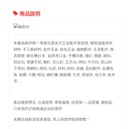
商品說明
本廠為兩岸唯一專業生產各式五金配件製造商, 種類涵蓋拼布
材料, 手工藝材料, 皮件五金, 箱包五金, 服飾配件, 文具配件, 模
具開發, 鉚合機台等 ; 如拼布口金, 手機吊飾, 撞釘, 雞眼, 銅扣,
四合扣, 塑膠手把, 鉚釘, 空心釘, 五爪扣, 押扣, 牛仔扣, 登山鉤,
子母扣, 塑鋼扣, 插扣, 扣具, 鋅鉤, 狗扣, 珠鍊, 匙扣配件, 金屬包
角, 鎖圈, 卡圈, 蝦扣, 鉚釘機, 雞眼機, 孔夾, 西德夾, 強力夾, 板夾
等。
產品種類齊全, 台資經營, 專業服務, 信用第一, 品質優, 價格低,
只有我們才能夠滿足你的需求
免費目錄歡迎前來索取, 馬上與我們取得聯繫 !!