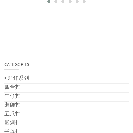
CATEGORIES
▪ 鈕釦系列
四合扣
牛仔扣
裝飾扣
五爪扣
塑鋼扣
子母扣