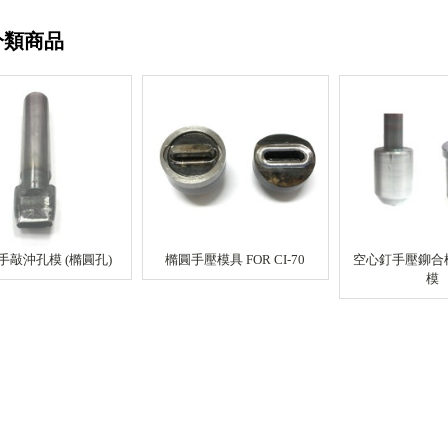
分類商品
1 手敲沖孔模 (橢圓孔)
橢圓手壓模具 FOR CI-70
空心釘手壓鉚合
模