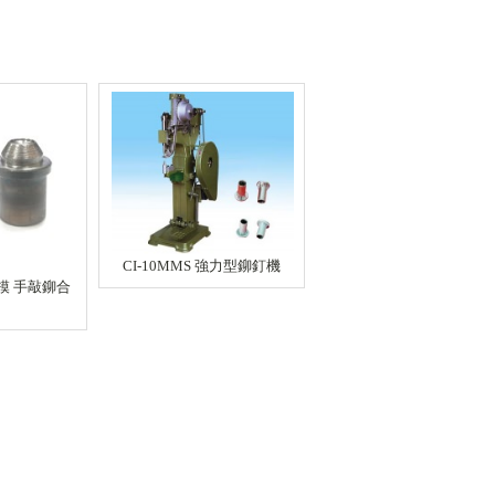
CI-10MMS 強力型鉚釘機
模 手敲鉚合
橢圓雞眼手壓台鉚合模