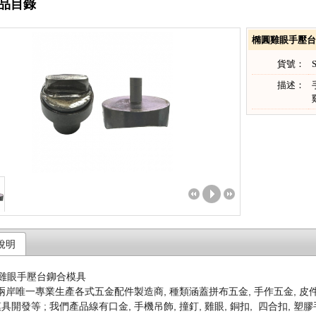
品目錄
橢圓雞眼手壓台
貨號：
描述：
說明
岸唯一專業生產各式五金配件製造商, 種類涵蓋拼布五金, 手作五金, 皮件五金
模具開發等 ; 我們產品線有口金, 手機吊飾, 撞釘, 雞眼, 銅扣, 四合扣, 塑膠手