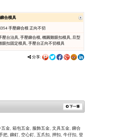
鉚合模具
SD54 手壓鉚合模 正向不切
手壓台治具, 手壓鉚合模, 橢圓雞眼扣模具, 旦型
雞眼扣固定模具, 手壓台正向不切模具
分享:
下一筆
, 箱包五金, 服飾五金, 文具五金, 鉚合
把, 鉚釘, 空心釘, 五爪扣, 押扣, 牛仔扣, 登