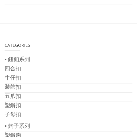
CATEGORIES
▪ 鈕釦系列
四合扣
牛仔扣
裝飾扣
五爪扣
塑鋼扣
子母扣
▪ 鉤子系列
塑鋼鉤