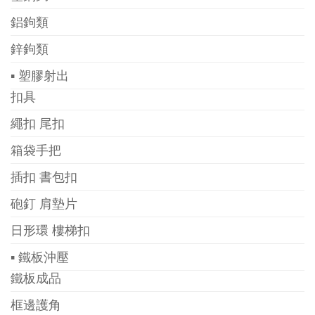
鋁鉤類
鋅鉤類
▪ 塑膠射出
扣具
繩扣 尾扣
箱袋手把
插扣 書包扣
砲釘 肩墊片
日形環 樓梯扣
▪ 鐵板沖壓
鐵板成品
框邊護角