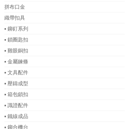
拼布口金
織帶扣具
▪ 鉚釘系列
▪ 鎖圈匙扣
▪ 雞眼銅扣
▪ 金屬鍊條
▪ 文具配件
▪ 壓鑄成型
▪ 箱包鎖扣
▪ 識證配件
▪ 鐵線成品
▪ 鉚合機台