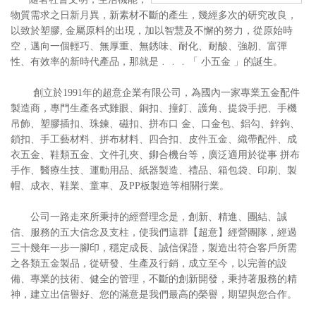
物質需求之日新月異，新素材不斷的產生，幾經多次的研究改良，
以致於塑膠, 金屬原料的出現，加以智慧及不懈的努力，從原始時
空，邁向一個輕巧、無厚重、無銹味、耐化、耐酸、強韌、富彈
性、有效率的新時代產品，那就是﹒﹒﹒「 小五金 」的誕生。
創立於1991年的超意企業有限公司，為國內一家專業五金配件
製造商，專門生產各式雞眼、銅扣、撞釘、護角、提袋手把、手機
吊飾、塑膠插扣、珠鍊、磁扣、拼布口 金、口金包、鋁勾、鋅鉤、
鎖扣、手工藝材料、拼布材料、四合扣、皮件五金、織帶配件、成
衣五金、鞋類五金、文件孔夾、鉚合機台等，廣泛適用於從事 拼布
手作、醫療生技、運動用品、紙器製造、禮品、箱包袋、印刷、製
帽、成衣、鞋業、童車、及PP板製造等相關行業。
公司一路走來所秉持的經營理念是，創新、精進、團結、誠
信、服務的五大信念及支柱，使我們這群【超意】經營團隊，經過
三十幾年一步一腳印，穩定成長、誠信保證，製造出符合客戶所需
之各類五金製品，從研發、生產及行銷，成立至今，以完善的設
備、專業的技術、健全的管理，不斷的創新開發，秉持著服務的精
神，建立出信譽好、您的滿意是我們最高的榮譽，期望與您合作。